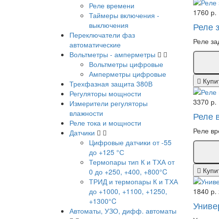
Реле времени
1760 р.
Таймеры включения -
выключения
Реле 
Переключатели фаз
Реле за
автоматические
Вольтметры - амперметры
Вольтметры цифровые
Амперметры цифровые
Купи
Трехфазная защита 380В
Регуляторы мощности
3370 р.
Измерители регуляторы
влажности
Реле 
Реле тока и мощности
Реле вр
Датчики
Цифровые датчики от -55
до +125 °С
Термопары тип К и ТХА от
Купи
0 до +250, +400, +800°C
ТРИД и термопары К и ТХА
до +1000, +1100, +1250,
1840 р.
+1300°C
Униве
Автоматы, УЗО, дифф. автоматы