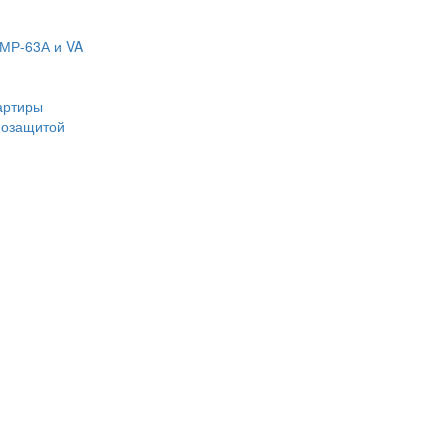
МР-63А и VA
артиры
мозащитой