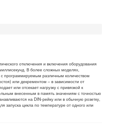
ического отключения и включения оборудования
миллисекунд. В более сложных моделях,
ва с программируемым различным количеством
стоя) или декрементом – в зависимости от
одает или отсекает нагрузку с привязкой к
ельным внесенным в память значениям с точностью
танавливаются на DIN-рейку или в обычную розетку,
ля запуска цикла по температуре от одного или