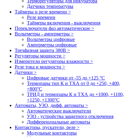
Терморегуляторы для инкубатора
Датчики температуры
Таймеры и реле времени >
Реле времени
Таймеры включения - выключения
Переключатели фаз автоматические >
Вольтметры - амперметры >
Вольтметры цифровые
Амперметры цифровые
Трехфазная защита 380В >
Регуляторы мощности >
Измерители регуляторы влажности >
Реле тока и мощности >
Датчики >
Цифровые датчики от -55 до +125 °С
Термопары тип К и ТХА от 0 до +250, +400,
+800°C
ТРИД и термопары К и ТХА до +1000, +1100,
+1250, +1300°C
Автоматы, УЗО, дифф. автоматы >
Автоматические выключатели
УЗО - устройства защитного отключения
Дифференциальные автоматы
Контакторы, пускатели, реле >
Модульные контакторы