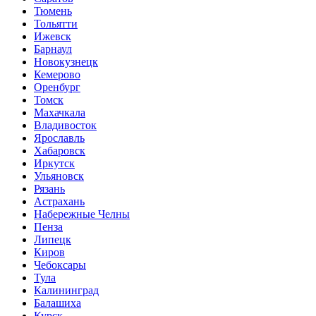
Тюмень
Тольятти
Ижевск
Барнаул
Новокузнецк
Кемерово
Оренбург
Томск
Махачкала
Владивосток
Ярославль
Хабаровск
Иркутск
Ульяновск
Рязань
Астрахань
Набережные Челны
Пенза
Липецк
Киров
Чебоксары
Тула
Калининград
Балашиха
Курск