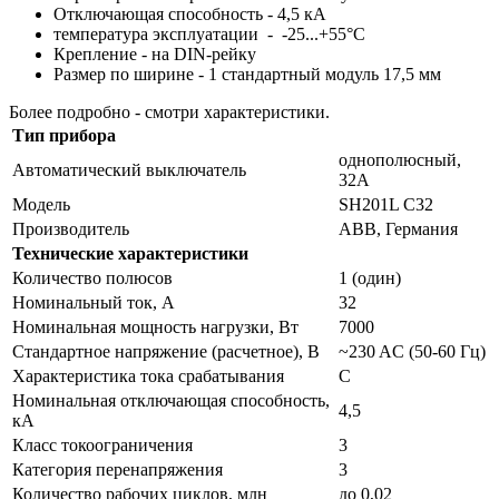
Отключающая способность - 4,5 кА
температура эксплуатации - -25...+55°C
Крепление - на DIN-рейку
Размер по ширине - 1 стандартный модуль 17,5 мм
Более подробно - смотри характеристики.
Тип прибора
однополюсный,
Автоматический выключатель
32А
Модель
SH201L C32
Производитель
АВВ, Германия
Технические характеристики
Количество полюсов
1 (один)
Номинальный ток, А
32
Номинальная мощность нагрузки, Вт
7000
Стандартное напряжение (расчетное), В
~230 AC (50-60 Гц)
Характеристика тока срабатывания
С
Номинальная отключающая способность,
4,5
кА
Класс токоограничения
3
Категория перенапряжения
3
Количество рабочих циклов, млн
до 0,02