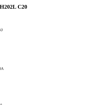
SH202L C20
ц)
0А
ц)