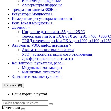
Вольтметры цифровые
Амперметры цифровые
Трехфазная защита 380В >
Регуляторы мощности >
Измерители регуляторы влажности >
Реле тока и мощности >
Датчики >
Цифровые датчики от -55 до +125 °С
Термопары тип К и ТХА от 0 до +250, +400, +800°C
ТРИД и термопары К и ТХА до +1000, +1100, +1250
Автоматы, УЗО, дифф. автоматы >
Автоматические выключатели
УЗО - устройства защитного отключения
Дифференциальные автоматы
Контакторы, пускатели, реле >
Модульные контакторы
Магнитные пускатели
Запчасти и комплектующие >
Корзина: (0)
Ваша корзина пуста!
Категории