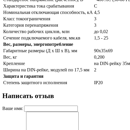
Характеристика тока срабатывания
С
Номинальная отключающая способность, кА
4,5
Класс токоограничения
3
Категория перенапряжения
3
Количество рабочих циклов, млн
до 0,02
Сечение подключаемого кабеля, мм.кв
1,5 - 25
Вес, размеры, энергопотребление
Габаритные размеры (Д х Ш х В), мм
90х35х69
Вес, кг
0,200
Крепление
на DIN-рейку 35
Ширина на DIN-рейке, модулей по 17,5 мм
2
Защита и гарантия
Степень защитного исполнения
IP20
Написать отзыв
Ваше имя: