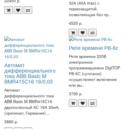
22450 р.
32А (40А max) с
термозащитой,
позволяющая без пр..
4520 р.
Реле времени РВ-6с
Реле времени 220В
электронное
Автомат
программируемое DigiTOP
дифференциального
РВ-6С (суточное)
тока ABB Basic M
осуществляет включение
BMR415C16 16/0,03
или вы..
Автомат
3790 р.
дифференциального тока
ABB Basic M BMR415C16
двухполюсный АС 16А 30мА.
(оригинал, Германия) ..
3880 р.