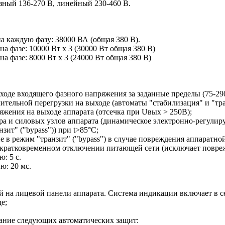
зный 136-270 В, линейный 230-460 В.
 каждую фазу: 38000 ВА (общая 380 В).
 фазе: 10000 Вт х 3 (30000 Вт общая 380 В)
 фазе: 8000 Вт х 3 (24000 Вт общая 380 В)
ходе входящего фазного напряжения за заданные пределы (75-2
ительной перегрузки на выходе (автоматы "стабилизация" и "тра
жения на выходе аппарата (отсечка при Uвых > 250В);
ора и силовых узлов аппарата (динамическое электронно-регули
зит" ("bypass")) при t>85°С;
 в режим "транзит" ("bypass") в случае повреждения аппаратно
 кратковременном отключении питающей сети (исключает повре
: 5 с.
ю: 20 мс.
 на лицевой панели аппарата. Система индикации включает в с
е;
ание следующих автоматических защит: