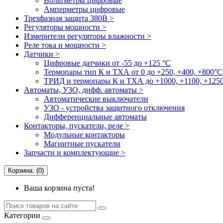
Вольтметры цифровые
Амперметры цифровые
Трехфазная защита 380В >
Регуляторы мощности >
Измерители регуляторы влажности >
Реле тока и мощности >
Датчики >
Цифровые датчики от -55 до +125 °С
Термопары тип К и ТХА от 0 до +250, +400, +800°C
ТРИД и термопары К и ТХА до +1000, +1100, +1250
Автоматы, УЗО, дифф. автоматы >
Автоматические выключатели
УЗО - устройства защитного отключения
Дифференциальные автоматы
Контакторы, пускатели, реле >
Модульные контакторы
Магнитные пускатели
Запчасти и комплектующие >
Корзина: (0)
Ваша корзина пуста!
Категории