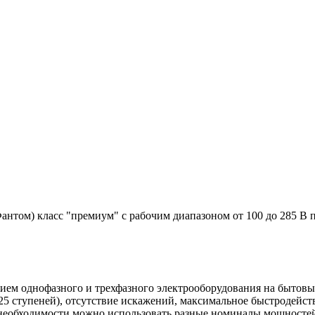
нтом) класс "премиум" c рабочим диапазоном от 100 до 285 В 
нием однофазного и трехфазного электрооборудования на быто
5 ступеней), отсутствие искажений, максимальное быстродейств
необходимости можно использовать разные номиналы мощностей 