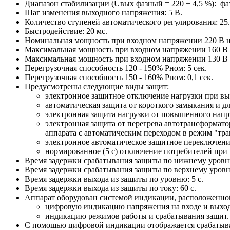
Диапазон стабилизации (Uвых фазный = 220 ± 4,5 %): фа
Шаг изменения выходного напряжения: 5 В.
Количество ступеней автоматического регулирования: 25.
Быстродействие: 20 мс.
Номинальная мощность при входном напряжении 220 В на
Максимальная мощность при входном напряжении 160 В на
Максимальная мощность при входном напряжении 130 В на
Перегрузочная способность 120 - 150% Pном: 5 сек.
Перегрузочная способность 150 - 160% Pном: 0,1 сек.
Предусмотрены следующие виды защит:
электронное защитное отключение нагрузки при вы
автоматическая защита от короткого замыкания и дл
электронная защита нагрузки от повышенного напря
электронная защита от перегрева автотрансформат
аппарата с автоматическим переходом в режим "тран
электронное автоматическое защитное переключение
нормированное (5 с) отключение потребителей при
Время задержки срабатывания защиты по нижнему уровню
Время задержки срабатывания защиты по верхнему уровн
Время задержки выхода из защиты по уровню: 5 с.
Время задержки выхода из защиты по току: 60 с.
Аппарат оборудован системой индикации, расположенной
цифровую индикацию напряжения на входе и выход
индикацию режимов работы и срабатывания защит.
С помощью цифровой индикации отображается срабатыв