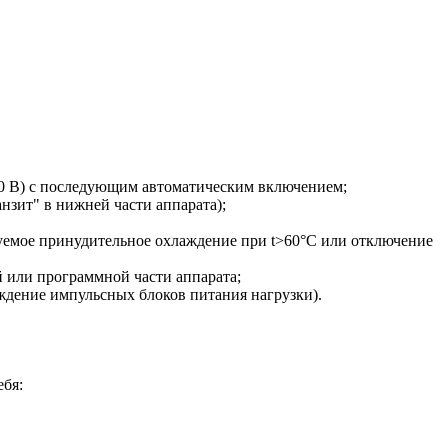
90 В) с последующим автоматическим включением;
нзит" в нижней части аппарата);
руемое принудительное охлаждение при t>60°С или отключение
й или программной части аппарата;
ждение импульсных блоков питания нагрузки).
ебя: