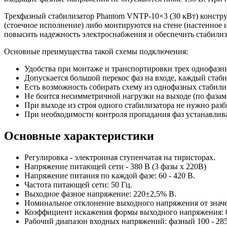
Трехфазный стабилизатор Phantom VNTP-10×3 (30 кВт) констру
(стоечное исполнение) либо монтируются на стене (настенное
повысить надежность электроснабжения и обеспечить стабили
Основные преимущества такой схемы подключения:
Удобства при монтаже и транспортировки трех однофазн
Допускается большой перекос фаз на входе, каждый стаби
Есть возможность собирать схему из однофазных стабили
Не боится несимметричной нагрузки на выходе (по фазам 
При выходе из строя одного стабилизатора не нужно разб
При необходимости контроля пропадания фаз устанавлива
Основные характеристики
Регулировка - электронная ступенчатая на тиристорах.
Напряжение питающей сети - 380 В (3 фазы х 220В)
Напряжение питания по каждой фазе: 60 - 420 В.
Частота питающей сети: 50 Гц.
Выходное фазное напряжение: 220±2,5% В.
Номинальное отклонение выходного напряжения от значе
Коэффициент искажения формы выходного напряжения: 
Рабочий диапазон входных напряжений: фазный 100 - 28