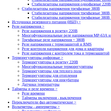
Стабилизаторы напряжения однофазные 220В
Стабилизаторы напряжения трехфазные 380В
Cтабилизаторы напряжения трехфазные 380В 
Стабилизаторы напряжения трехфазные 380
Источники резервного питания (ИБП) >
Реле напряжения >
Реле напряжения в розетку 220В
Многофункциональные реле напряжения МР-63А 
Трехфазные реле напряжения ~ 380В
Реле напряжения с термозащитой и RMS
Реле контроля напряжения для дома и квартиры
Реле напряжения с контролем тока и термозащитой
Терморегуляторы цифровые >
Терморегуляторы в розетку 220В
Многофункциональные терморегуляторы
Терморегуляторы для теплого пола
Терморегуляторы для отопления
Терморегуляторы для инкубатора
Датчики температуры
Таймеры и реле времени >
Реле времени
Таймеры включения - выключения
Переключатели фаз автоматические >
Вольтметры - амперметры >